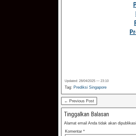
P
Pr
Updated: 28/04/2025 — 23:10
Tag:
Prediksi Singapore
← Previous Post
Tinggalkan Balasan
Alamat email Anda tidak akan dipublikas
Komentar
*