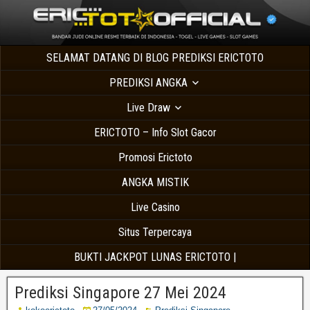
SELAMAT DATANG DI BLOG PREDIKSI ERICTOTO
PREDIKSI ANGKA
Live Draw
ERICTOTO – Info Slot Gacor
Promosi Erictoto
ANGKA MISTIK
Live Casino
Situs Terpercaya
BUKTI JACKPOT LUNAS ERICTOTO |
Prediksi Singapore 27 Mei 2024