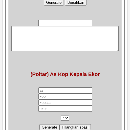
(Poltar) As Kop Kepala Ekor