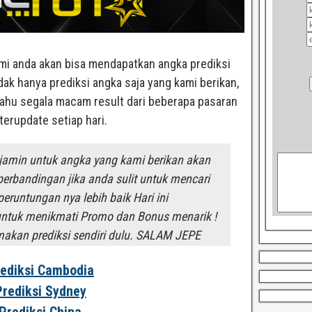
i anda akan bisa mendapatkan angka prediksi
idak hanya prediksi angka saja yang kami berikan,
tahu segala macam result dari beberapa pasaran
terupdate setiap hari.
jamin untuk angka yang kami berikan akan
perbandingan jika anda sulit untuk mencari
runtungan nya lebih baik Hari ini
untuk menikmati Promo dan Bonus menarik !
makan prediksi sendiri dulu. SALAM JEPE
ediksi Cambodia
Prediksi Sydney
Prediksi China