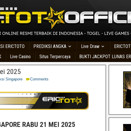
SI ERICTOTO
PREDIKSI ANGKA
Live Draw
ERICTOTO
K
Live Casino
Situs Terpercaya
BUKTI JACKPOT LUNAS ER
ei 2025
ksi Singapore
Comments
GAPORE RABU 21 MEI 2025