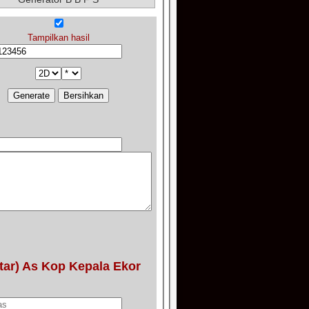
Tampilkan hasil
ltar) As Kop Kepala Ekor