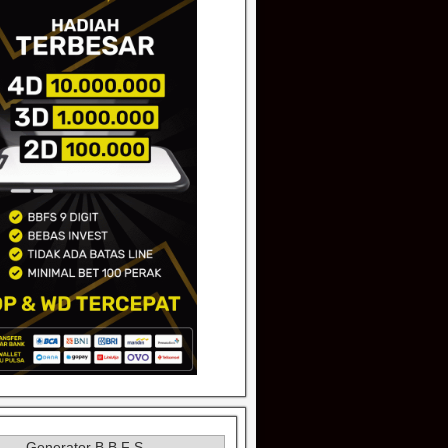
Generator B B F S