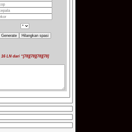
16 LN dari “[78][78][78][78]