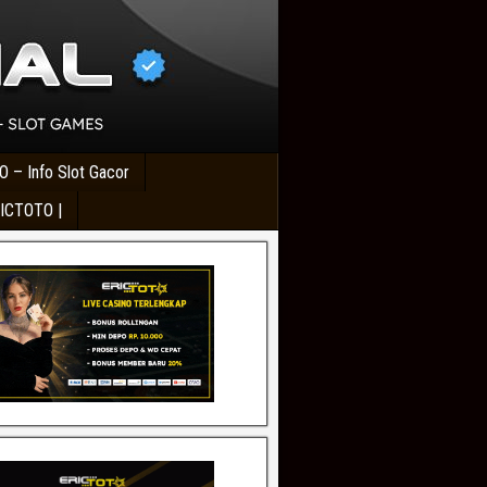
 – Info Slot Gacor
ICTOTO |