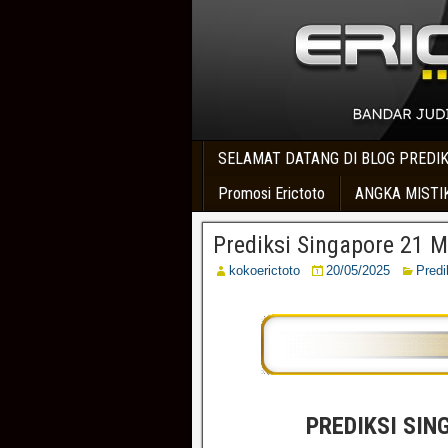
SELAMAT DATANG DI BLOG PREDIK
Promosi Erictoto
ANGKA MISTI
Prediksi Singapore 21 M
kokoerictoto
20/05/2025
Predi
PREDIKSI SIN