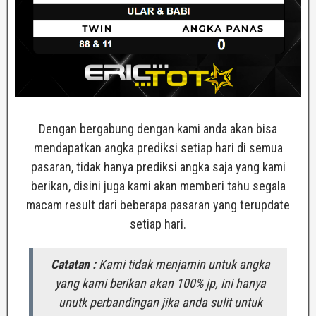
Dengan bergabung dengan kami anda akan bisa
mendapatkan angka prediksi setiap hari di semua
pasaran, tidak hanya prediksi angka saja yang kami
berikan, disini juga kami akan memberi tahu segala
macam result dari beberapa pasaran yang terupdate
setiap hari.
Catatan :
Kami tidak menjamin untuk angka
yang kami berikan akan 100% jp, ini hanya
unutk perbandingan jika anda sulit untuk