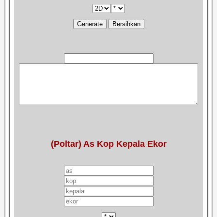
(Poltar) As Kop Kepala Ekor