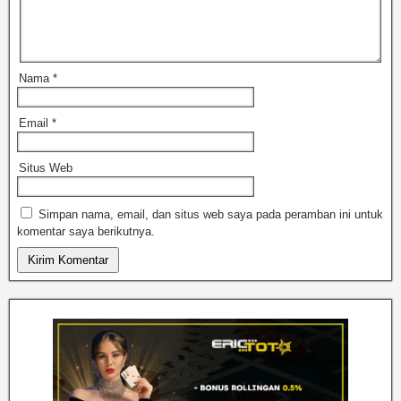
Nama
*
Email
*
Situs Web
Simpan nama, email, dan situs web saya pada peramban ini untuk
komentar saya berikutnya.