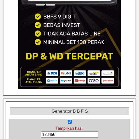
Generator B B F S
Tampilkan hasil