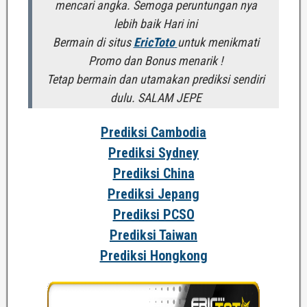
mencari angka. Semoga peruntungan nya
lebih baik Hari ini
Bermain di situs
EricToto
untuk menikmati
Promo dan Bonus menarik !
Tetap bermain dan utamakan prediksi sendiri
dulu. SALAM JEPE
Prediksi Cambodia
Prediksi Sydney
Prediksi China
Prediksi Jepang
Prediksi PCSO
Prediksi Taiwan
Prediksi Hongkong