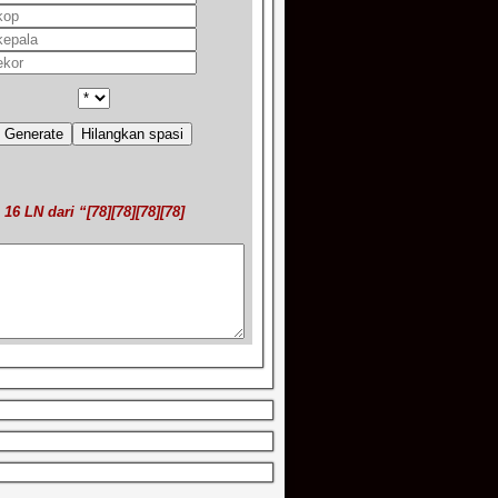
16 LN dari “[78][78][78][78]