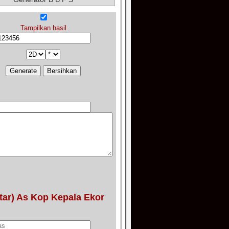
Tampilkan hasil
ltar) As Kop Kepala Ekor