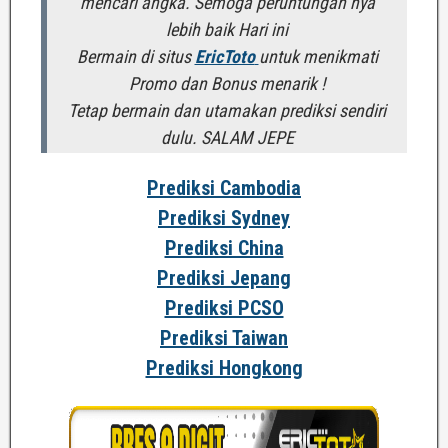
mencari angka. Semoga peruntungan nya
lebih baik Hari ini
Bermain di situs
EricToto
untuk menikmati
Promo dan Bonus menarik !
Tetap bermain dan utamakan prediksi sendiri
dulu. SALAM JEPE
Prediksi Cambodia
Prediksi Sydney
Prediksi China
Prediksi Jepang
Prediksi PCSO
Prediksi Taiwan
Prediksi Hongkong