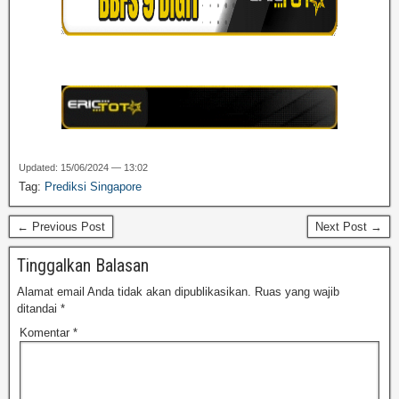
Updated: 15/06/2024 — 13:02
Tag:
Prediksi Singapore
← Previous Post
Next Post →
Tinggalkan Balasan
Alamat email Anda tidak akan dipublikasikan.
Ruas yang wajib
ditandai
*
Komentar
*