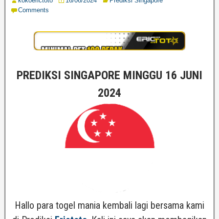
kokoerictoto
16/06/2024
Prediksi Singapore
Comments
PREDIKSI SINGAPORE MINGGU 16 JUNI
2024
Hallo para togel mania kembali lagi bersama kami