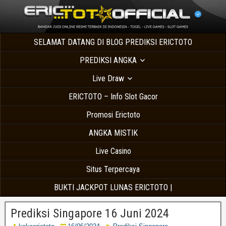
SELAMAT DATANG DI BLOG PREDIKSI ERICTOTO
PREDIKSI ANGKA
Live Draw
ERICTOTO – Info Slot Gacor
Promosi Erictoto
ANGKA MISTIK
Live Casino
Situs Terpercaya
BUKTI JACKPOT LUNAS ERICTOTO |
Prediksi Singapore 16 Juni 2024