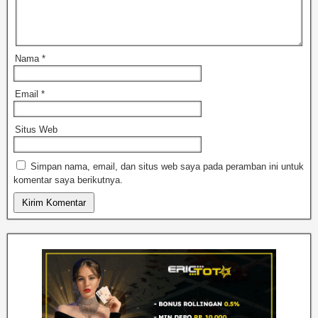
Nama
*
Email
*
Situs Web
Simpan nama, email, dan situs web saya pada peramban ini untuk
komentar saya berikutnya.