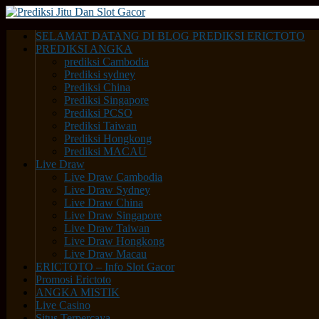
SELAMAT DATANG DI BLOG PREDIKSI ERICTOTO
PREDIKSI ANGKA
prediksi Cambodia
Prediksi sydney
Prediksi China
Prediksi Singapore
Prediksi PCSO
Prediksi Taiwan
Prediksi Hongkong
Prediksi MACAU
Live Draw
Live Draw Cambodia
Live Draw Sydney
Live Draw China
Live Draw Singapore
Live Draw Taiwan
Live Draw Hongkong
Live Draw Macau
ERICTOTO – Info Slot Gacor
Promosi Erictoto
ANGKA MISTIK
Live Casino
Situs Terpercaya