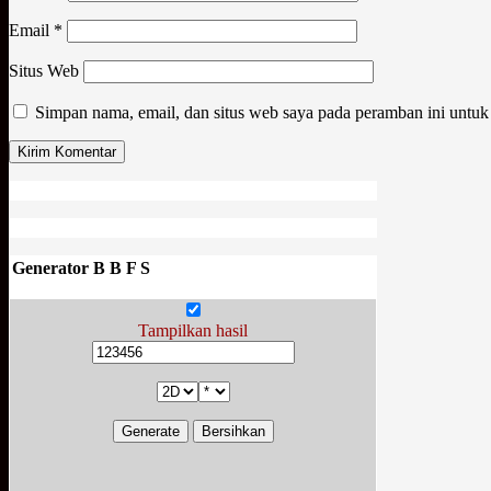
Email
*
Situs Web
Simpan nama, email, dan situs web saya pada peramban ini untuk
Generator B B F S
Tampilkan hasil