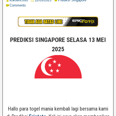
kokoerictoto
12/05/2025
Prediksi Singapore
Comments
PREDIKSI SINGAPORE SELASA 13 MEI
2025
Hallo para togel mania kembali lagi bersama kami