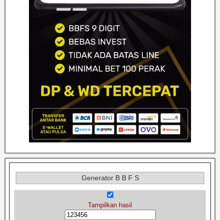
Generator B B F S
Tampilkan hasil