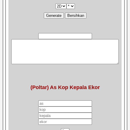
(Poltar) As Kop Kepala Ekor