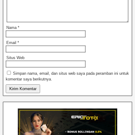
Nama
*
Email
*
Situs Web
Simpan nama, email, dan situs web saya pada peramban ini untuk
komentar saya berikutnya.