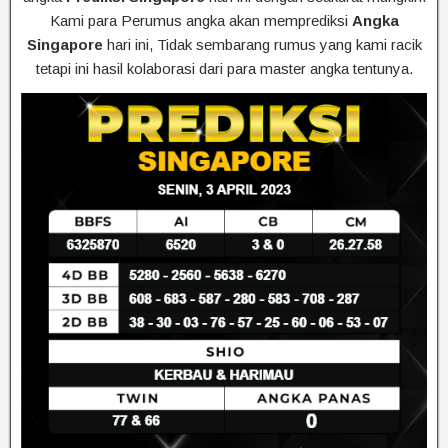
Kami para Perumus angka akan memprediksi
Angka
Singapore
hari ini, Tidak sembarang rumus yang kami racik
tetapi ini hasil kolaborasi dari para master angka tentunya.