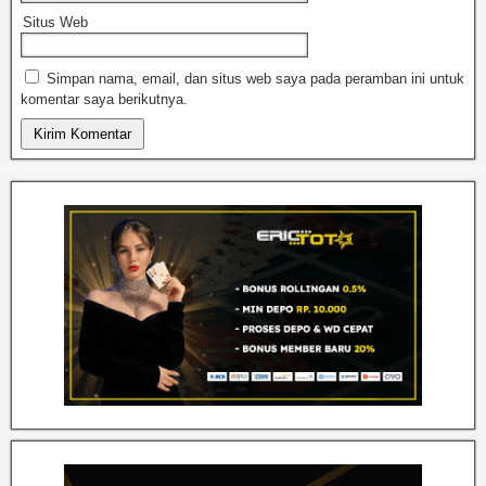
Situs Web
Simpan nama, email, dan situs web saya pada peramban ini untuk
komentar saya berikutnya.