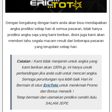
Dengan bergabung dengan kami anda akan bisa mendapatkan
angka prediksi setiap hari di semua pasaran, tidak hanya
prediksi angka saja yang kami berikan, disini juga kami akan
memberi tahu segala macam result dari beberapa pasaran
yang terupdate setiap hari.
Catatan :
Kami tidak menjamin untuk angka yang
kami berikan akan 100% jp, ini hanya unutk
perbandingan jika anda sulit untuk mencari angka.
Semoga peruntungan nya lebih baik Hari ini
Bermain di situs
EricToto
untuk menikmati Promo
dan Bonus menarik !
Tetap bermain dan utamakan prediksi sendiri dulu.
SALAM JEPE