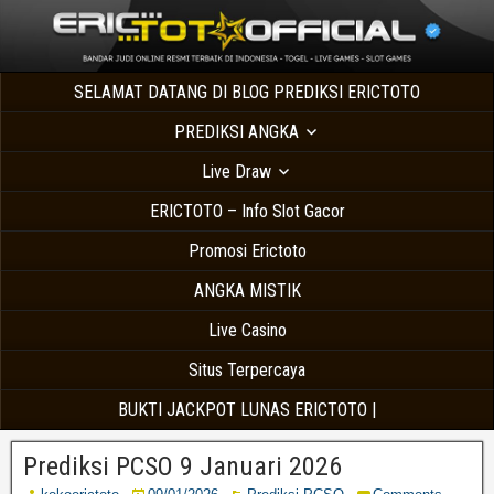
SELAMAT DATANG DI BLOG PREDIKSI ERICTOTO
PREDIKSI ANGKA
Live Draw
ERICTOTO – Info Slot Gacor
Promosi Erictoto
ANGKA MISTIK
Live Casino
Situs Terpercaya
BUKTI JACKPOT LUNAS ERICTOTO |
Prediksi PCSO 9 Januari 2026