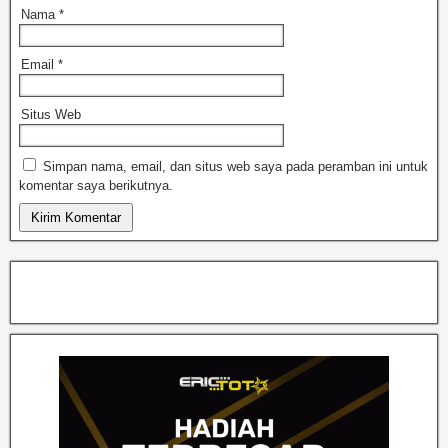
Nama
*
Email
*
Situs Web
Simpan nama, email, dan situs web saya pada peramban ini untuk
komentar saya berikutnya.