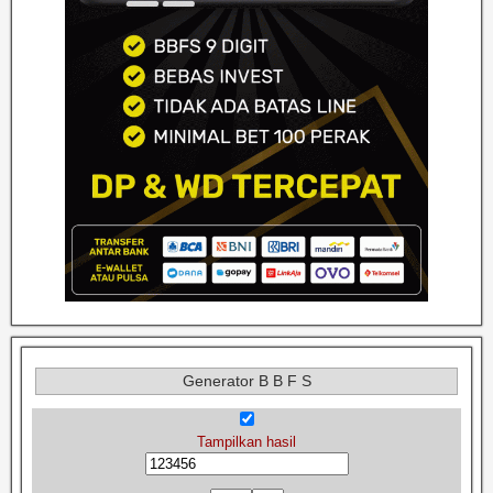
Generator B B F S
Tampilkan hasil