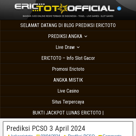
SELAMAT DATANG DI BLOG PREDIKSI ERICTOTO
PREDIKSI ANGKA
Live Draw
ERICTOTO – Info Slot Gacor
Promosi Erictoto
ANGKA MISTIK
Live Casino
Situs Terpercaya
BUKTI JACKPOT LUNAS ERICTOTO |
Prediksi PCSO 3 April 2024