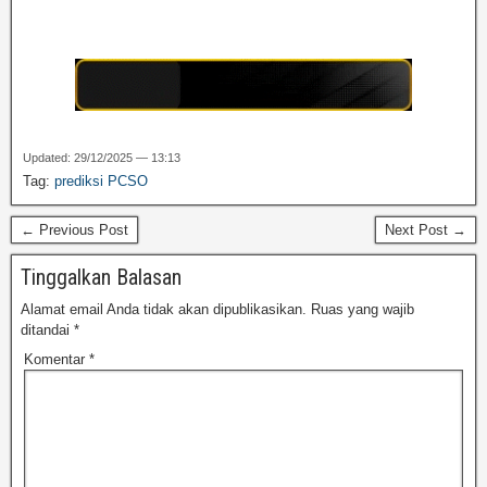
Updated: 29/12/2025 — 13:13
Tag:
prediksi PCSO
← Previous Post
Next Post →
Tinggalkan Balasan
Alamat email Anda tidak akan dipublikasikan.
Ruas yang wajib
ditandai
*
Komentar
*