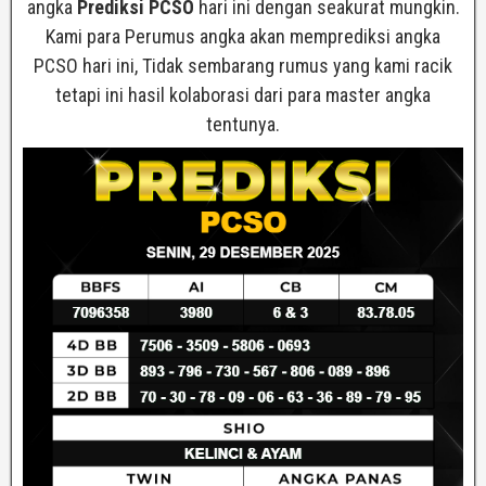
angka
Prediksi PCSO
hari ini dengan seakurat mungkin.
Kami para Perumus angka akan memprediksi angka
PCSO hari ini, Tidak sembarang rumus yang kami racik
tetapi ini hasil kolaborasi dari para master angka
tentunya.