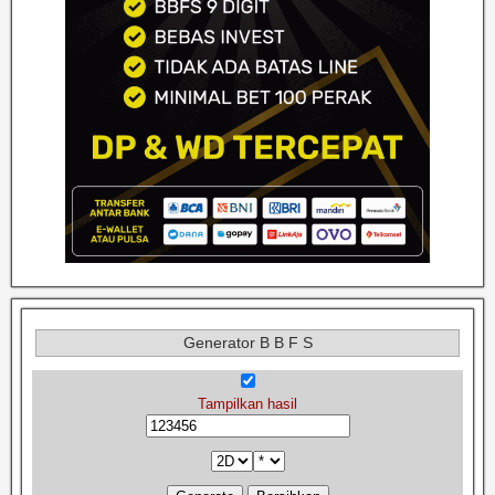
Generator B B F S
Tampilkan hasil