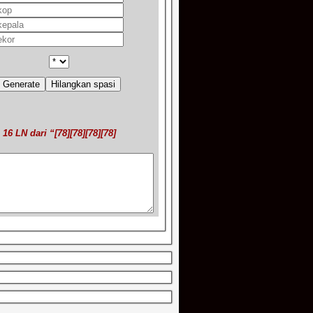
16 LN dari “[78][78][78][78]