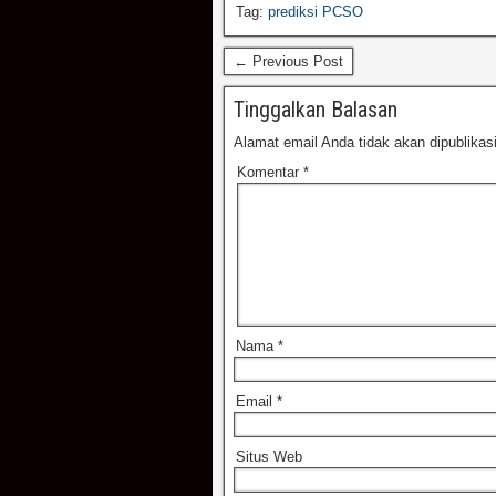
Tag:
prediksi PCSO
← Previous Post
Tinggalkan Balasan
Alamat email Anda tidak akan dipublikas
Komentar
*
Nama
*
Email
*
Situs Web