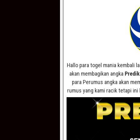
Hallo para togel mania kembali l
akan membagikan angka
Predi
para Perumus angka akan memp
rumus yang kami racik tetapi ini