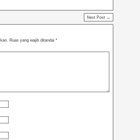
Next Post →
ikan.
Ruas yang wajib ditandai
*