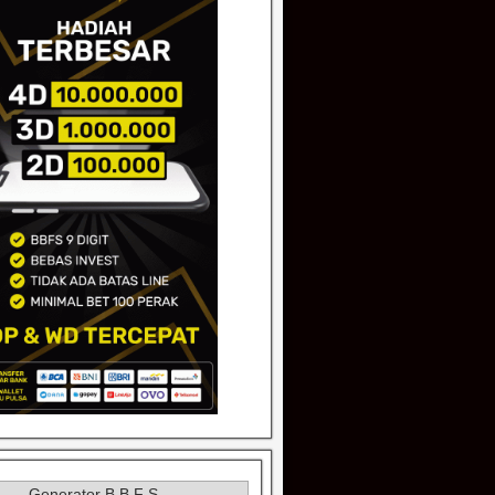
Generator B B F S