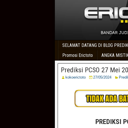
SELAMAT DATANG DI BLOG PREDIK
Promosi Erictoto
ANGKA MISTI
Prediksi PCSO 27 Mei 2
kokoerictoto
27/05/2024
Pred
PREDIKSI P