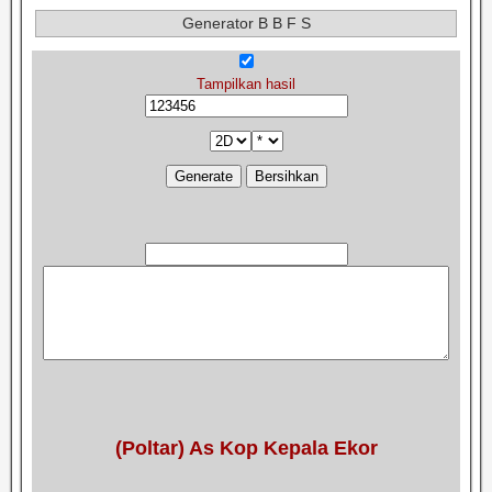
Generator B B F S
Tampilkan hasil
(Poltar) As Kop Kepala Ekor