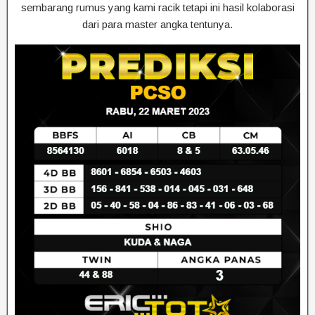
sembarang rumus yang kami racik tetapi ini hasil kolaborasi
dari para master angka tentunya.