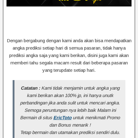
Dengan bergabung dengan kami anda akan bisa mendapatkan
angka prediksi setiap hari di semua pasaran, tidak hanya
prediksi angka saja yang kami berikan, disini juga kami akan
memberi tahu segala macam result dari beberapa pasaran
yang terupdate setiap hari.
Catatan :
Kami tidak menjamin untuk angka yang
kami berikan akan 100% jp, ini hanya unutk
perbandingan jika anda sulit untuk mencari angka.
Semoga peruntungan nya lebih baik Malam ini
Bermain di situs
EricToto
untuk menikmati Promo
dan Bonus menarik !
Tetap bermain dan utamakan prediksi sendiri dulu.