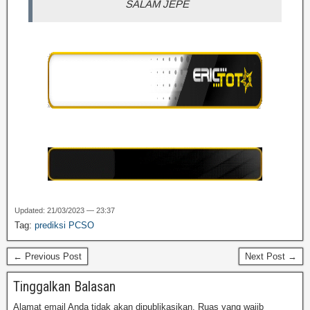
SALAM JEPE
Updated: 21/03/2023 — 23:37
Tag:
prediksi PCSO
← Previous Post
Next Post →
Tinggalkan Balasan
Alamat email Anda tidak akan dipublikasikan.
Ruas yang wajib