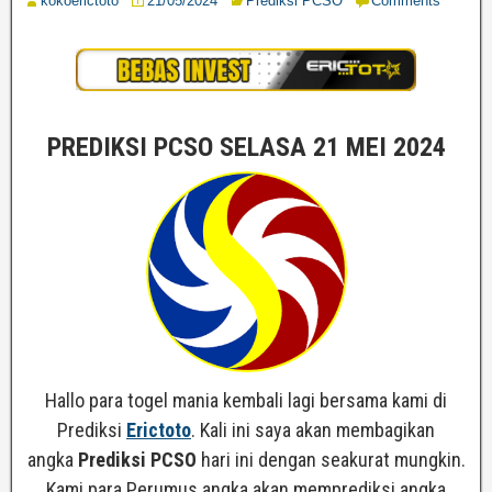
kokoerictoto
21/05/2024
Prediksi PCSO
Comments
PREDIKSI PCSO SELASA 21 MEI
2024
Hallo para togel mania kembali lagi bersama kami di
Prediksi
Erictoto
. Kali ini saya akan membagikan
angka
Prediksi PCSO
hari ini dengan seakurat mungkin.
Kami para Perumus angka akan memprediksi angka