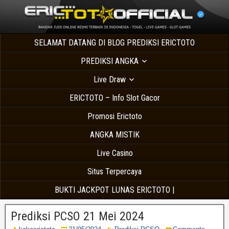
SELAMAT DATANG DI BLOG PREDIKSI ERICTOTO
PREDIKSI ANGKA
Live Draw
ERICTOTO – Info Slot Gacor
Promosi Erictoto
ANGKA MISTIK
Live Casino
Situs Terpercaya
BUKTI JACKPOT LUNAS ERICTOTO |
Prediksi PCSO 21 Mei 2024