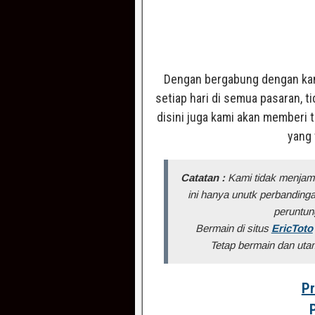
Dengan bergabung dengan kam
setiap hari di semua pasaran, t
disini juga kami akan memberi 
yang 
Catatan :
Kami tidak menjam
ini hanya unutk perbanding
peruntun
Bermain di situs
EricToto
Tetap bermain dan uta
Pr