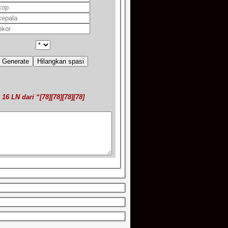
16 LN dari “[78][78][78][78]