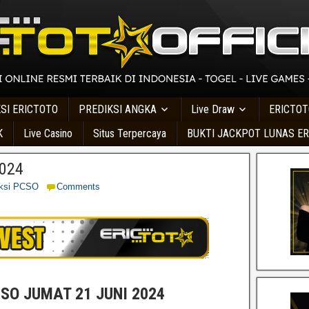
SI ERICTOTO
PREDIKSI ANGKA
Live Draw
ERICTOTO
K
Live Casino
Situs Terpercaya
BUKTI JACKPOT LUNAS ER
2024
iksi PCSO
Comments
CSO JUMAT 21 JUNI
2024