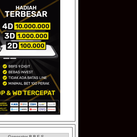
Generator B B F S