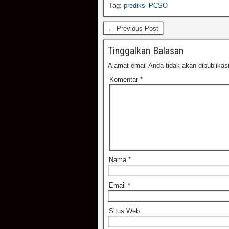
Tag:
prediksi PCSO
← Previous Post
Tinggalkan Balasan
Alamat email Anda tidak akan dipublikas
Komentar
*
Nama
*
Email
*
Situs Web