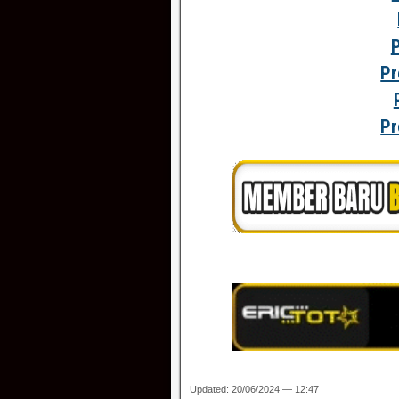
P
Pr
Pr
Updated: 20/06/2024 — 12:47