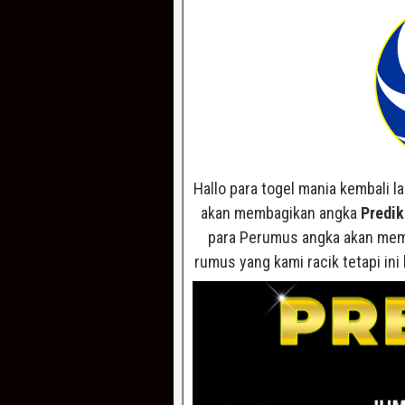
Hallo para togel mania kembali l
akan membagikan angka
Predi
para Perumus angka akan memp
rumus yang kami racik tetapi ini