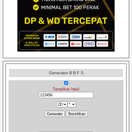
Generator B B F S
Tampilkan hasil