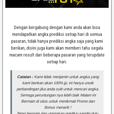
Dengan bergabung dengan kami anda akan bisa
mendapatkan angka prediksi setiap hari di semua
pasaran, tidak hanya prediksi angka saja yang kami
berikan, disini juga kami akan memberi tahu segala
macam result dari beberapa pasaran yang terupdate
setiap hari.
Catatan :
Kami tidak menjamin untuk angka yang
kami berikan akan 100% jp, ini hanya unutk
perbandingan jika anda sulit untuk mencari angka.
Semoga peruntungan nya lebih baik Malam ini
Bermain di situs
untuk menikmati Promo dan
Bonus menarik !
Tetap bermain dan utamakan prediksi sendiri dulu.