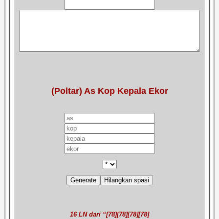
(Poltar) As Kop Kepala Ekor
16 LN dari “[78][78][78][78]