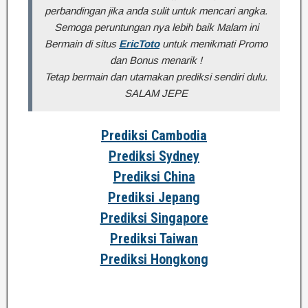
perbandingan jika anda sulit untuk mencari angka.
Semoga peruntungan nya lebih baik Malam ini
Bermain di situs
EricToto
untuk menikmati Promo
dan Bonus menarik !
Tetap bermain dan utamakan prediksi sendiri dulu.
SALAM JEPE
Prediksi Cambodia
Prediksi Sydney
Prediksi China
Prediksi Jepang
Prediksi Singapore
Prediksi Taiwan
Prediksi Hongkong