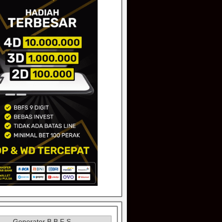
Generator B B F S