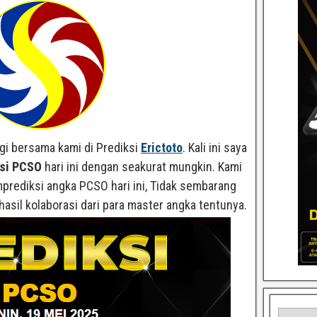
agi bersama kami di Prediksi
Erictoto
. Kali ini saya
ksi PCSO
hari ini dengan seakurat mungkin. Kami
rediksi angka PCSO hari ini, Tidak sembarang
 hasil kolaborasi dari para master angka tentunya.