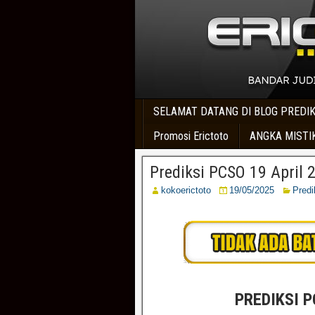
SELAMAT DATANG DI BLOG PREDIK
Promosi Erictoto
ANGKA MISTI
Prediksi PCSO 19 April 
kokoerictoto
19/05/2025
Pred
PREDIKSI P