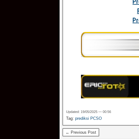
Pr
Pr
Updated: 19/05/2025 — 00:56
Tag:
prediksi PCSO
← Previous Post