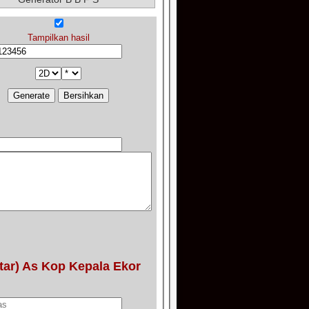
Tampilkan hasil
ltar) As Kop Kepala Ekor