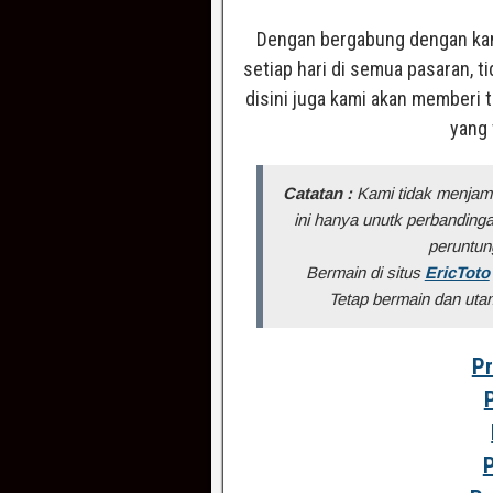
Dengan bergabung dengan kam
setiap hari di semua pasaran, t
disini juga kami akan memberi 
yang 
Catatan :
Kami tidak menjam
ini hanya unutk perbanding
peruntun
Bermain di situs
EricToto
Tetap bermain dan uta
Pr
P