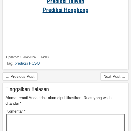
Prediksi Taiwan
Prediksi Hongkong
Updated: 18/04/2024 — 14:08
Tag:
prediksi PCSO
← Previous Post
Next Post →
Tinggalkan Balasan
Alamat email Anda tidak akan dipublikasikan.
Ruas yang wajib
ditandai
*
Komentar
*