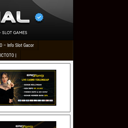
 – Info Slot Gacor
ICTOTO |