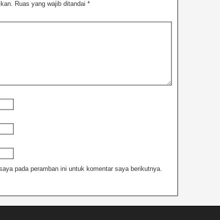
ikan.
Ruas yang wajib ditandai
*
saya pada peramban ini untuk komentar saya berikutnya.