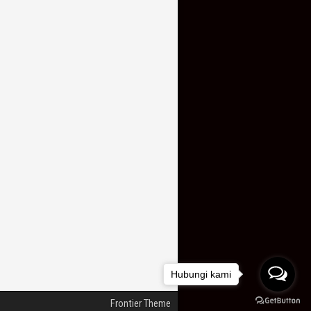
Hubungi kami
Frontier Theme