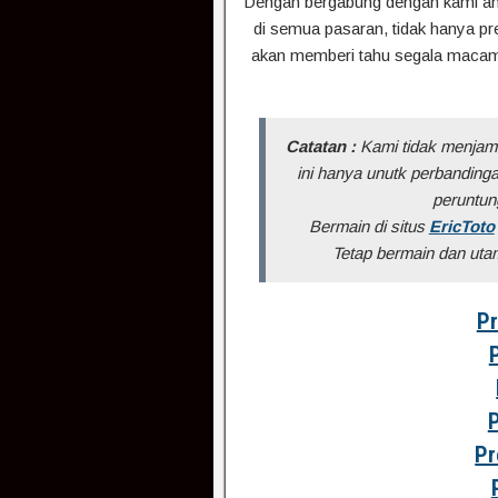
Dengan bergabung dengan kami and
di semua pasaran, tidak hanya pre
akan memberi tahu segala macam r
Catatan :
Kami tidak menjam
ini hanya unutk perbanding
peruntun
Bermain di situs
EricToto
Tetap bermain dan uta
Pr
P
Pr