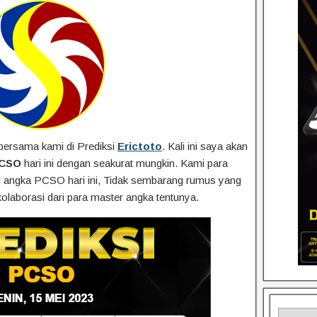
 bersama kami di Prediksi
Erictoto
. Kali ini saya akan
 PCSO
hari ini dengan seakurat mungkin. Kami para
angka PCSO hari ini, Tidak sembarang rumus yang
l kolaborasi dari para master angka tentunya.