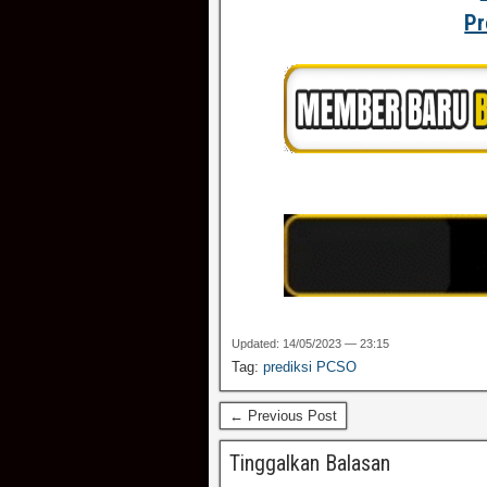
Pr
Updated: 14/05/2023 — 23:15
Tag:
prediksi PCSO
← Previous Post
Tinggalkan Balasan