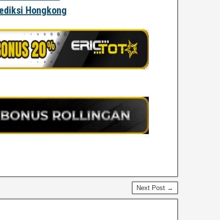
ediksi Hongkong
Next Post →