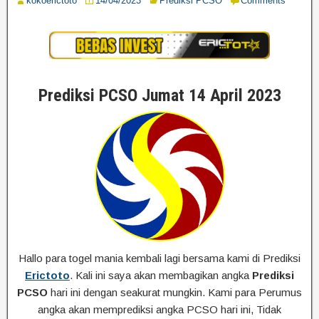
kokoerictoto
14/04/2023
Prediksi PCSO
Comments
Prediksi PCSO Jumat 14 April 2023
Hallo para togel mania kembali lagi bersama kami di Prediksi
Erictoto
. Kali ini saya akan membagikan angka
Prediksi
PCSO
hari ini dengan seakurat mungkin. Kami para Perumus
angka akan memprediksi angka PCSO hari ini, Tidak