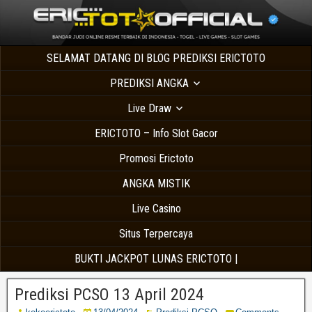
SELAMAT DATANG DI BLOG PREDIKSI ERICTOTO
PREDIKSI ANGKA
Live Draw
ERICTOTO – Info Slot Gacor
Promosi Erictoto
ANGKA MISTIK
Live Casino
Situs Terpercaya
BUKTI JACKPOT LUNAS ERICTOTO |
Prediksi PCSO 13 April 2024