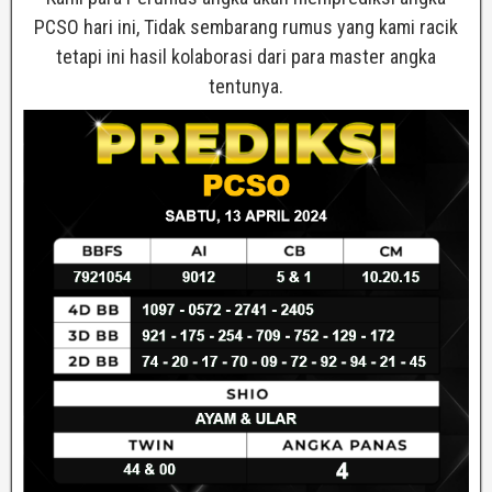
PCSO hari ini, Tidak sembarang rumus yang kami racik
tetapi ini hasil kolaborasi dari para master angka
tentunya.