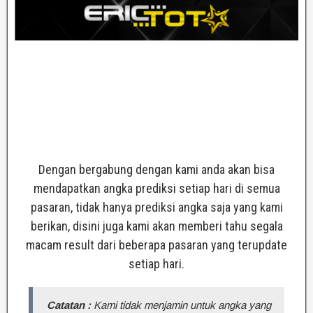
Dengan bergabung dengan kami anda akan bisa
mendapatkan angka prediksi setiap hari di semua
pasaran, tidak hanya prediksi angka saja yang kami
berikan, disini juga kami akan memberi tahu segala
macam result dari beberapa pasaran yang terupdate
setiap hari.
Catatan :
Kami tidak menjamin untuk angka yang