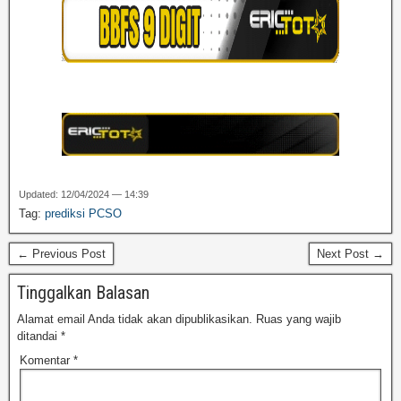
Updated: 12/04/2024 — 14:39
Tag:
prediksi PCSO
← Previous Post
Next Post →
Tinggalkan Balasan
Alamat email Anda tidak akan dipublikasikan.
Ruas yang wajib
ditandai
*
Komentar
*