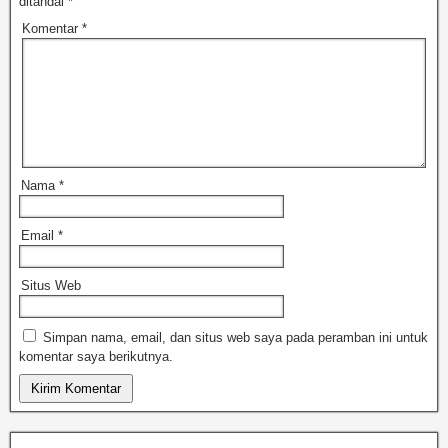
ditandai
*
Komentar
*
Nama
*
Email
*
Situs Web
Simpan nama, email, dan situs web saya pada peramban ini untuk
komentar saya berikutnya.