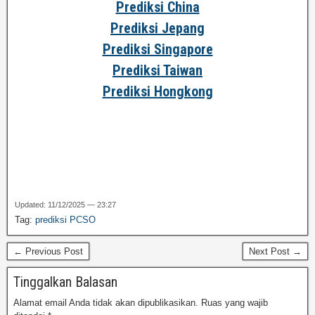
Prediksi China
Prediksi Jepang
Prediksi Singapore
Prediksi Taiwan
Prediksi Hongkong
Updated: 11/12/2025 — 23:27
Tag:
prediksi PCSO
← Previous Post
Next Post →
Tinggalkan Balasan
Alamat email Anda tidak akan dipublikasikan.
Ruas yang wajib