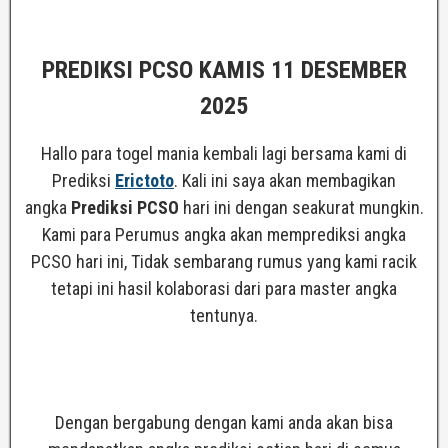
PREDIKSI PCSO KAMIS 11 DESEMBER
2025
Hallo para togel mania kembali lagi bersama kami di
Prediksi
Erictoto
. Kali ini saya akan membagikan
angka
Prediksi PCSO
hari ini dengan seakurat mungkin.
Kami para Perumus angka akan memprediksi angka
PCSO hari ini, Tidak sembarang rumus yang kami racik
tetapi ini hasil kolaborasi dari para master angka
tentunya.
Dengan bergabung dengan kami anda akan bisa