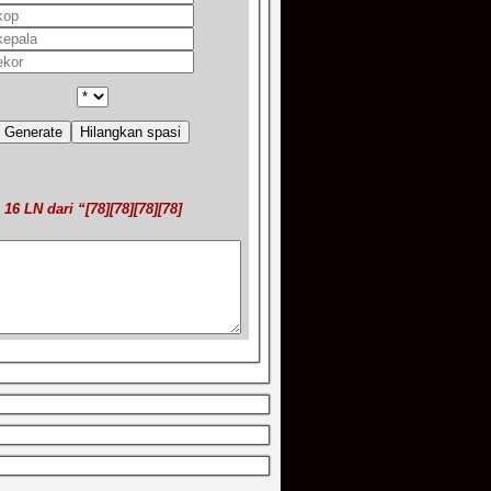
16 LN dari “[78][78][78][78]