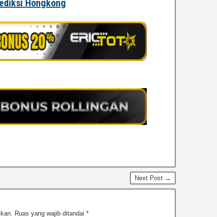
ediksi Hongkong
Next Post →
ikan.
Ruas yang wajib ditandai
*