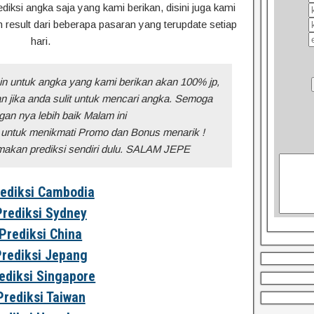
diksi angka saja yang kami berikan, disini juga kami
esult dari beberapa pasaran yang terupdate setiap
hari.
in untuk angka yang kami berikan akan 100% jp,
an jika anda sulit untuk mencari angka. Semoga
gan nya lebih baik Malam ini
untuk menikmati Promo dan Bonus menarik !
makan prediksi sendiri dulu. SALAM JEPE
ediksi Cambodia
Prediksi Sydney
Prediksi China
rediksi Jepang
ediksi Singapore
Prediksi Taiwan