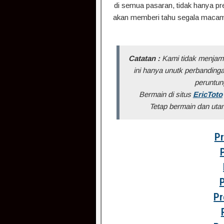
di semua pasaran, tidak hanya pre
akan memberi tahu segala macam r
Catatan :
Kami tidak menjam
ini hanya unutk perbanding
peruntun
Bermain di situs
EricToto
Tetap bermain dan uta
Pr
P
Pr