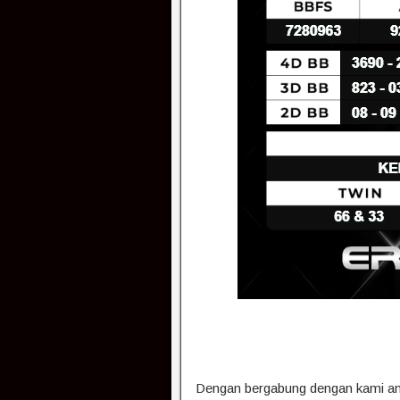
Dengan bergabung dengan kami and