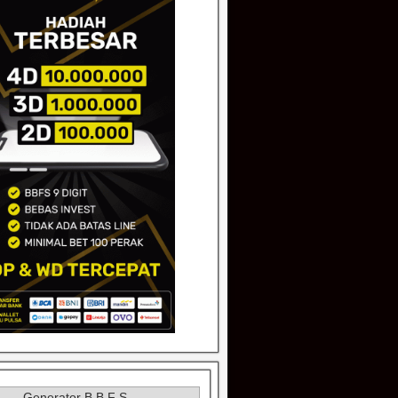
Generator B B F S