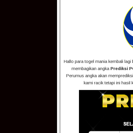
Hallo para togel mania kembali lagi
membagikan angka
Prediksi
Perumus angka akan memprediksi 
kami racik tetapi ini hasi