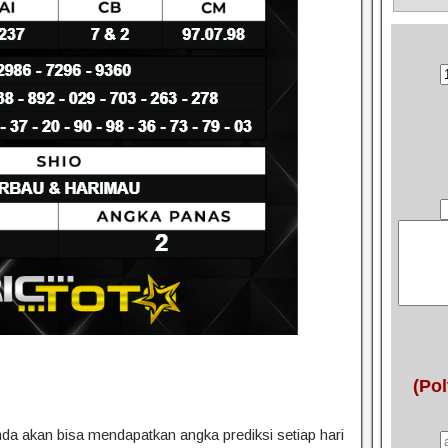
(Po
a akan bisa mendapatkan angka prediksi setiap hari