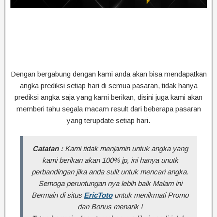
Dengan bergabung dengan kami anda akan bisa mendapatkan
angka prediksi setiap hari di semua pasaran, tidak hanya
prediksi angka saja yang kami berikan, disini juga kami akan
memberi tahu segala macam result dari beberapa pasaran
yang terupdate setiap hari.
Catatan :
Kami tidak menjamin untuk angka yang
kami berikan akan 100% jp, ini hanya unutk
perbandingan jika anda sulit untuk mencari angka.
Semoga peruntungan nya lebih baik Malam ini
Bermain di situs
EricToto
untuk menikmati Promo
dan Bonus menarik !