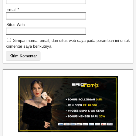
Email
*
Situs Web
Simpan nama, email, dan situs web saya pada peramban ini untuk
komentar saya berikutnya.