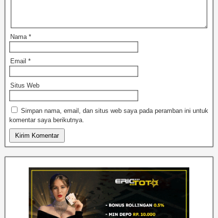
Nama
*
Email
*
Situs Web
Simpan nama, email, dan situs web saya pada peramban ini untuk
komentar saya berikutnya.