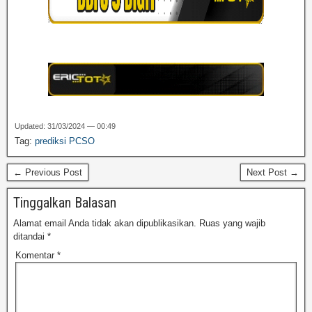
Updated: 31/03/2024 — 00:49
Tag:
prediksi PCSO
← Previous Post
Next Post →
Tinggalkan Balasan
Alamat email Anda tidak akan dipublikasikan.
Ruas yang wajib
ditandai
*
Komentar
*