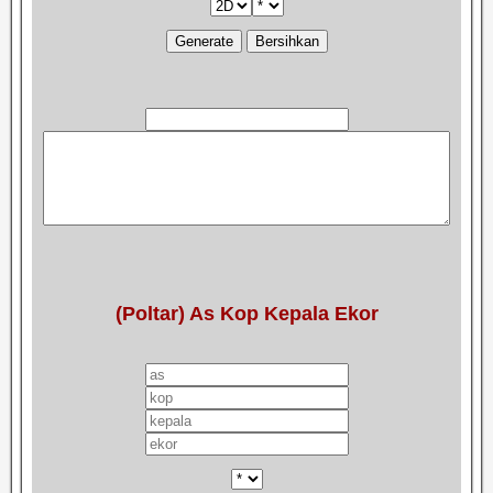
(Poltar) As Kop Kepala Ekor