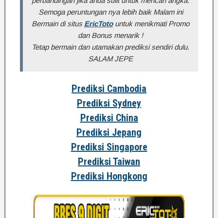
perbandingan jika anda sulit untuk mencari angka.
Semoga peruntungan nya lebih baik Malam ini
Bermain di situs
EricToto
untuk menikmati Promo
dan Bonus menarik !
Tetap bermain dan utamakan prediksi sendiri dulu.
SALAM JEPE
Prediksi Cambodia
Prediksi Sydney
Prediksi China
Prediksi Jepang
Prediksi Singapore
Prediksi Taiwan
Prediksi Hongkong