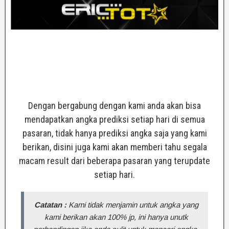
Dengan bergabung dengan kami anda akan bisa
mendapatkan angka prediksi setiap hari di semua
pasaran, tidak hanya prediksi angka saja yang kami
berikan, disini juga kami akan memberi tahu segala
macam result dari beberapa pasaran yang terupdate
setiap hari.
Catatan :
Kami tidak menjamin untuk angka yang
kami berikan akan 100% jp, ini hanya unutk