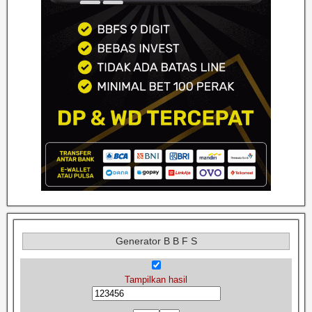
Generator B B F S
Tampilkan hasil