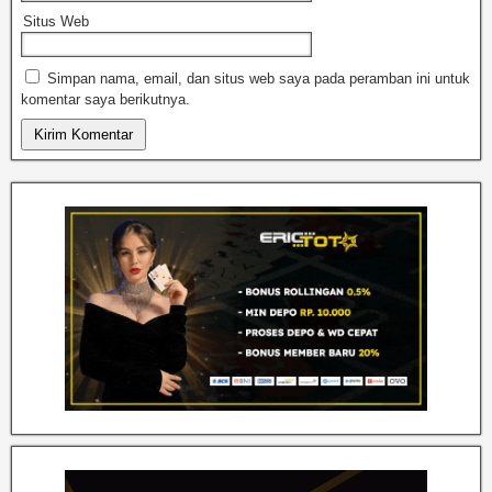
Situs Web
Simpan nama, email, dan situs web saya pada peramban ini untuk
komentar saya berikutnya.