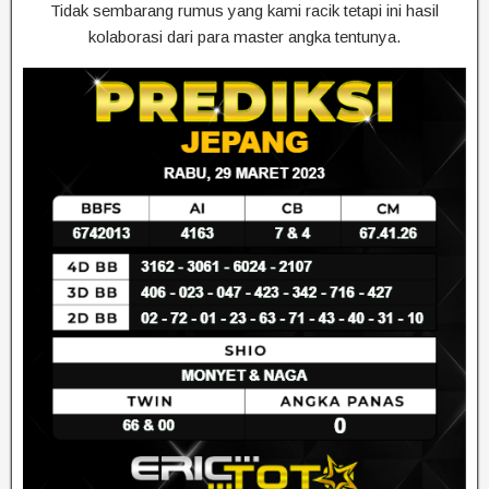
Tidak sembarang rumus yang kami racik tetapi ini hasil
kolaborasi dari para master angka tentunya.