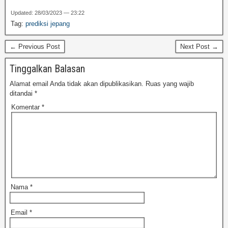
Updated: 28/03/2023 — 23:22
Tag:
prediksi jepang
← Previous Post
Next Post →
Tinggalkan Balasan
Alamat email Anda tidak akan dipublikasikan.
Ruas yang wajib
ditandai
*
Komentar
*
Nama
*
Email
*