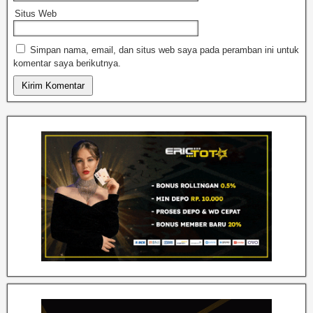
Situs Web
Simpan nama, email, dan situs web saya pada peramban ini untuk
komentar saya berikutnya.