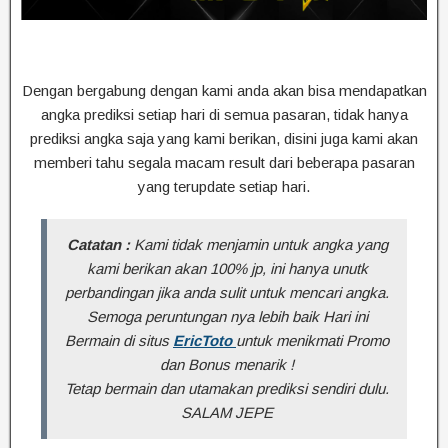
Dengan bergabung dengan kami anda akan bisa mendapatkan
angka prediksi setiap hari di semua pasaran, tidak hanya
prediksi angka saja yang kami berikan, disini juga kami akan
memberi tahu segala macam result dari beberapa pasaran
yang terupdate setiap hari.
Catatan :
Kami tidak menjamin untuk angka yang
kami berikan akan 100% jp, ini hanya unutk
perbandingan jika anda sulit untuk mencari angka.
Semoga peruntungan nya lebih baik Hari ini
Bermain di situs
EricToto
untuk menikmati Promo
dan Bonus menarik !
Tetap bermain dan utamakan prediksi sendiri dulu.
SALAM JEPE