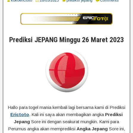
kokoerictoto
26/03/2023
prediksi jepang
Comments
Prediksi JEPANG Minggu 26 Maret 2023
Hallo para togel mania kembali lagi bersama kami di Prediksi
Erictoto
. Kali ini saya akan membagikan angka
Prediksi
Jepang
Sore ini dengan seakurat mungkin. Kami para
Perumus angka akan memprediksi
Angka Jepang
Sore ini,