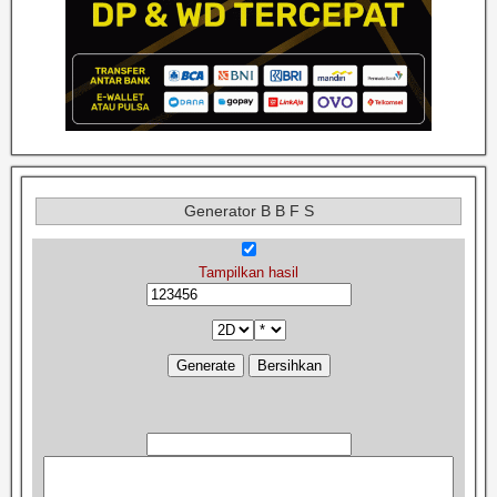
Generator B B F S
Tampilkan hasil