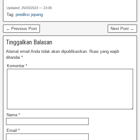
Updated: 25/03/2023 — 23:06
Tag:
prediksi jepang
← Previous Post
Next Post →
Tinggalkan Balasan
Alamat email Anda tidak akan dipublikasikan.
Ruas yang wajib
ditandai
*
Komentar
*
Nama
*
Email
*