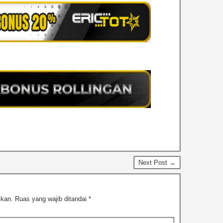
Next Post →
ikan.
Ruas yang wajib ditandai
*