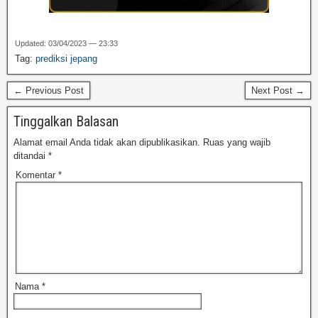
Updated: 03/04/2023 — 23:33
Tag:
prediksi jepang
← Previous Post
Next Post →
Tinggalkan Balasan
Alamat email Anda tidak akan dipublikasikan.
Ruas yang wajib
ditandai
*
Komentar
*
Nama
*