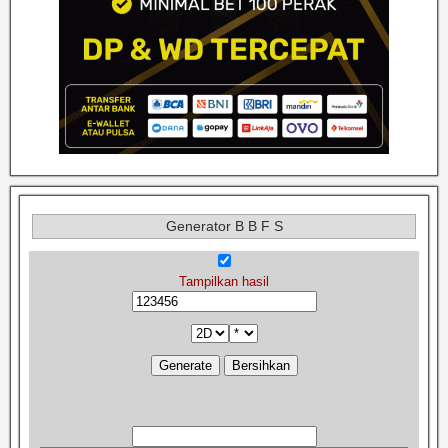
Generator B B F S
Tampilkan hasil