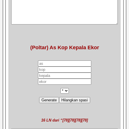
(Poltar) As Kop Kepala Ekor
16 LN dari “[78][78][78][78]