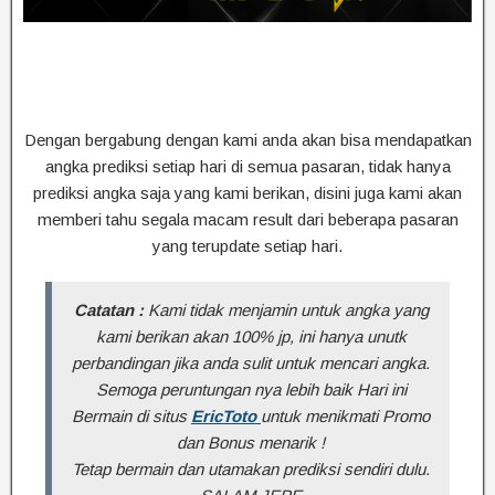
Dengan bergabung dengan kami anda akan bisa mendapatkan
angka prediksi setiap hari di semua pasaran, tidak hanya
prediksi angka saja yang kami berikan, disini juga kami akan
memberi tahu segala macam result dari beberapa pasaran
yang terupdate setiap hari.
Catatan :
Kami tidak menjamin untuk angka yang
kami berikan akan 100% jp, ini hanya unutk
perbandingan jika anda sulit untuk mencari angka.
Semoga peruntungan nya lebih baik Hari ini
Bermain di situs
EricToto
untuk menikmati Promo
dan Bonus menarik !
Tetap bermain dan utamakan prediksi sendiri dulu.