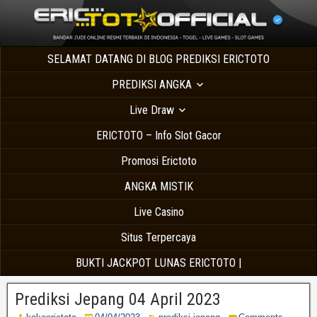
SELAMAT DATANG DI BLOG PREDIKSI ERICTOTO
PREDIKSI ANGKA
Live Draw
ERICTOTO – Info Slot Gacor
Promosi Erictoto
ANGKA MISTIK
Live Casino
Situs Terpercaya
BUKTI JACKPOT LUNAS ERICTOTO |
Prediksi Jepang 04 April 2023