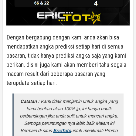
Dengan bergabung dengan kami anda akan bisa
mendapatkan angka prediksi setiap hari di semua
pasaran, tidak hanya prediksi angka saja yang kami
berikan, disini juga kami akan memberi tahu segala
macam result dari beberapa pasaran yang
terupdate setiap hari.
Catatan :
Kami tidak menjamin untuk angka yang
kami berikan akan 100% jp, ini hanya unutk
perbandingan jika anda sulit untuk mencari angka.
Semoga peruntungan nya lebih baik Malam ini
Bermain di situs
EricToto
untuk menikmati Promo