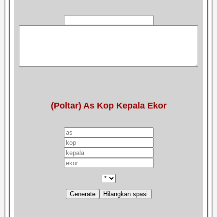
(Poltar) As Kop Kepala Ekor