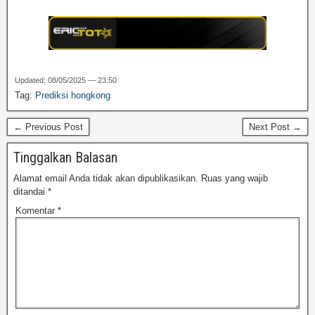
Updated: 08/05/2025 — 23:50
Tag:
Prediksi hongkong
← Previous Post
Next Post →
Tinggalkan Balasan
Alamat email Anda tidak akan dipublikasikan.
Ruas yang wajib
ditandai
*
Komentar
*