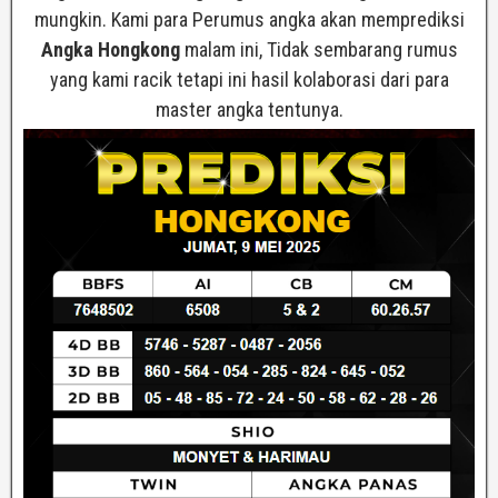
mungkin. Kami para Perumus angka akan memprediksi
Angka Hongkong
malam ini, Tidak sembarang rumus
yang kami racik tetapi ini hasil kolaborasi dari para
master angka tentunya.