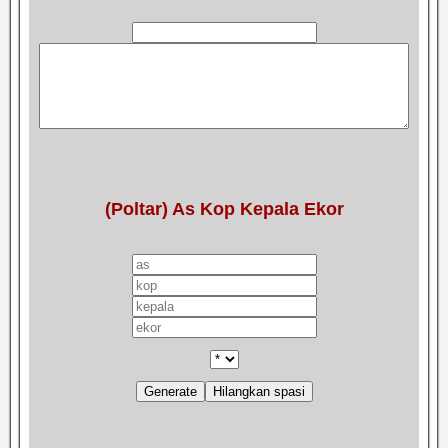
(Poltar) As Kop Kepala Ekor