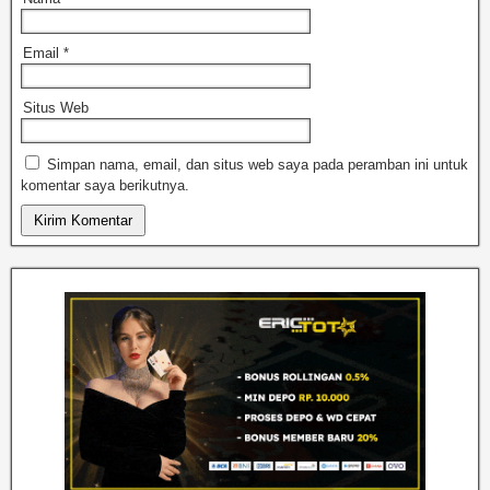
Email
*
Situs Web
Simpan nama, email, dan situs web saya pada peramban ini untuk
komentar saya berikutnya.