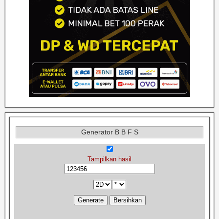
Generator B B F S
Tampilkan hasil