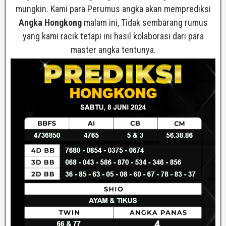
mungkin. Kami para Perumus angka akan memprediksi
Angka Hongkong
malam ini, Tidak sembarang rumus
yang kami racik tetapi ini hasil kolaborasi dari para
master angka tentunya.