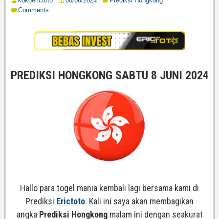
kokoerictoto
08/06/2024
Prediksi Hongkong
Comments
PREDIKSI HONGKONG SABTU 8 JUNI 2024
Hallo para togel mania kembali lagi bersama kami di
Prediksi
Erictoto
. Kali ini saya akan membagikan
angka
Prediksi Hongkong
malam ini dengan seakurat