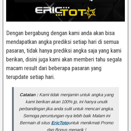
Dengan bergabung dengan kami anda akan bisa
mendapatkan angka prediksi setiap hari di semua
pasaran, tidak hanya prediksi angka saja yang kami
berikan, disini juga kami akan memberi tahu segala
macam result dari beberapa pasaran yang
terupdate setiap hari.
Catatan :
Kami tidak menjamin untuk angka yang
kami berikan akan 100% jp, ini hanya unutk
perbandingan jika anda sulit untuk mencari angka.
Semoga peruntungan nya lebih baik Malam ini
Bermain di situs
EricToto
untuk menikmati Promo
dan Bonus menarik !