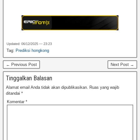
Updated: 06/12/2025 — 23:23
Tag:
Prediksi hongkong
← Previous Post
Next Post →
Tinggalkan Balasan
Alamat email Anda tidak akan dipublikasikan.
Ruas yang wajib
ditandai
*
Komentar
*