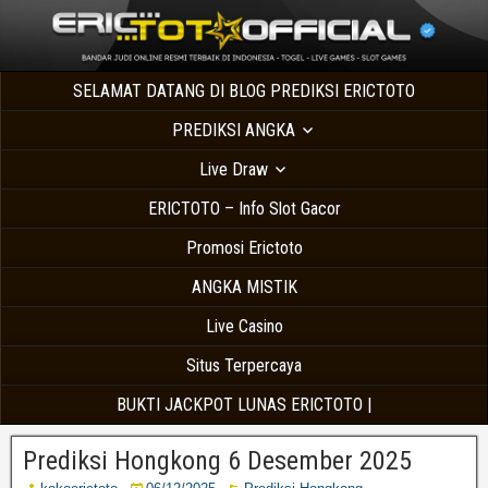
SELAMAT DATANG DI BLOG PREDIKSI ERICTOTO
PREDIKSI ANGKA
Live Draw
ERICTOTO – Info Slot Gacor
Promosi Erictoto
ANGKA MISTIK
Live Casino
Situs Terpercaya
BUKTI JACKPOT LUNAS ERICTOTO |
Prediksi Hongkong 6 Desember 2025