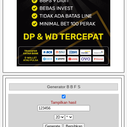
Generator B B F S
Tampilkan hasil