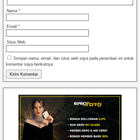
Nama
*
Email
*
Situs Web
Simpan nama, email, dan situs web saya pada peramban ini untuk
komentar saya berikutnya.