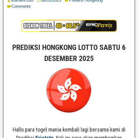
kokoerictoto
06/12/2025
Prediksi Hongkong
Comments
PREDIKSI HONGKONG LOTTO SABTU 6
DESEMBER 2025
Hallo para togel mania kembali lagi bersama kami di
Prediksi
Erictoto
. Kali ini saya akan membagikan