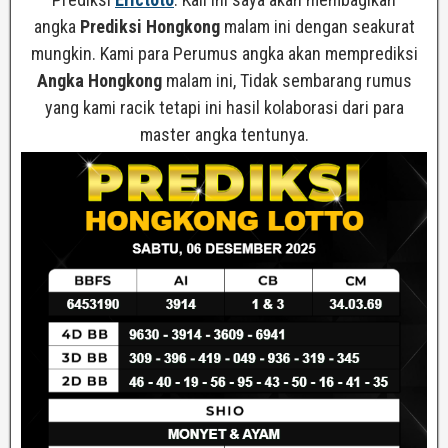
angka
Prediksi Hongkong
malam ini dengan seakurat
mungkin. Kami para Perumus angka akan memprediksi
Angka Hongkong
malam ini, Tidak sembarang rumus
yang kami racik tetapi ini hasil kolaborasi dari para
master angka tentunya.