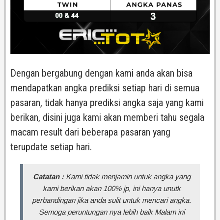
Dengan bergabung dengan kami anda akan bisa
mendapatkan angka prediksi setiap hari di semua
pasaran, tidak hanya prediksi angka saja yang kami
berikan, disini juga kami akan memberi tahu segala
macam result dari beberapa pasaran yang
terupdate setiap hari.
Catatan :
Kami tidak menjamin untuk angka yang
kami berikan akan 100% jp, ini hanya unutk
perbandingan jika anda sulit untuk mencari angka.
Semoga peruntungan nya lebih baik Malam ini