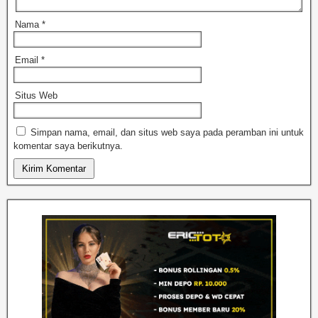
Nama
*
Email
*
Situs Web
Simpan nama, email, dan situs web saya pada peramban ini untuk
komentar saya berikutnya.