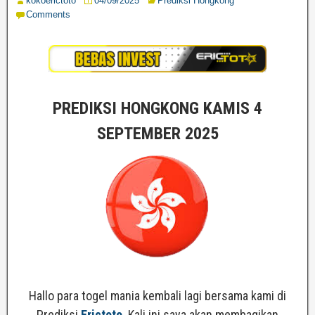
kokoerictoto
04/09/2025
Prediksi Hongkong
Comments
PREDIKSI HONGKONG KAMIS 4
SEPTEMBER 2025
Hallo para togel mania kembali lagi bersama kami di
Prediksi
Erictoto
. Kali ini saya akan membagikan