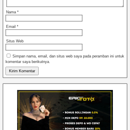
Nama
*
Email
*
Situs Web
Simpan nama, email, dan situs web saya pada peramban ini untuk
komentar saya berikutnya.