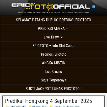
SELAMAT DATANG DI BLOG PREDIKSI ERICTOTO
PREDIKSI ANGKA
Live Draw
ERICTOTO – Info Slot Gacor
Promosi Erictoto
ANGKA MISTIK
Live Casino
Situs Terpercaya
BUKTI JACKPOT LUNAS ERICTOTO |
Prediksi Hongkong 4 September 2025