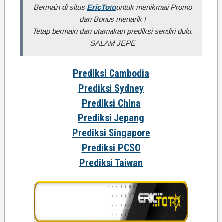
Bermain di situs
EricToto
untuk menikmati Promo
dan Bonus menarik !
Tetap bermain dan utamakan prediksi sendiri dulu.
SALAM JEPE
Prediksi Cambodia
Prediksi Sydney
Prediksi China
Prediksi Jepang
Prediksi Singapore
Prediksi PCSO
Prediksi Taiwan