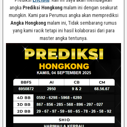
angka
Prediksi Hongkong
malam ini dengan seakurat
mungkin. Kami para Perumus angka akan memprediksi
Angka Hongkong
malam ini, Tidak sembarang rumus
yang kami racik tetapi ini hasil kolaborasi dari para
master angka tentunya.