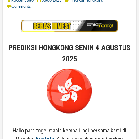
kokoerictoto
03/08/2025
Prediksi Hongkong
Comments
PREDIKSI HONGKONG SENIN 4 AGUSTUS
2025
Hallo para togel mania kembali lagi bersama kami di
Prediksi
Erictoto
. Kali ini saya akan membagikan