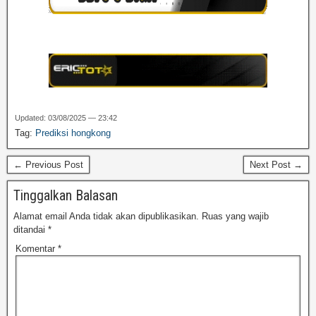
Updated: 03/08/2025 — 23:42
Tag:
Prediksi hongkong
← Previous Post
Next Post →
Tinggalkan Balasan
Alamat email Anda tidak akan dipublikasikan.
Ruas yang wajib
ditandai
*
Komentar
*