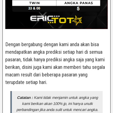
Dengan bergabung dengan kami anda akan bisa
mendapatkan angka prediksi setiap hari di semua
pasaran, tidak hanya prediksi angka saja yang kami
berikan, disini juga kami akan memberi tahu segala
macam result dari beberapa pasaran yang
terupdate setiap hari.
Catatan :
Kami tidak menjamin untuk angka yang
kami berikan akan 100% jp, ini hanya unutk
perbandingan jika anda sulit untuk mencari angka.