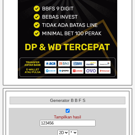
Generator B B F S
Tampilkan hasil