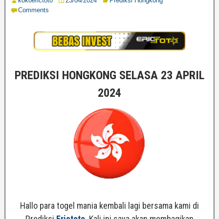
kokoerictoto
23/04/2024
Prediksi Hongkong
Comments
PREDIKSI HONGKONG SELASA 23 APRIL
2024
Hallo para togel mania kembali lagi bersama kami di
Prediksi
Erictoto
. Kali ini saya akan membagikan