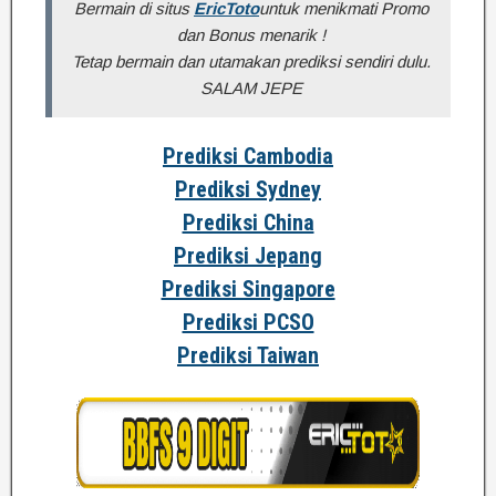
Bermain di situs
EricToto
untuk menikmati Promo
dan Bonus menarik !
Tetap bermain dan utamakan prediksi sendiri dulu.
SALAM JEPE
Prediksi Cambodia
Prediksi Sydney
Prediksi China
Prediksi Jepang
Prediksi Singapore
Prediksi PCSO
Prediksi Taiwan