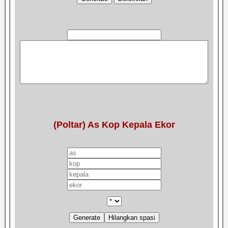
(Poltar) As Kop Kepala Ekor