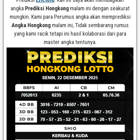
angka
Prediksi Hongkong
malam ini dengan seakurat
mungkin. Kami para Perumus angka akan memprediksi
Angka Hongkong
malam ini, Tidak sembarang rumus
yang kami racik tetapi ini hasil kolaborasi dari para
master angka tentunya.