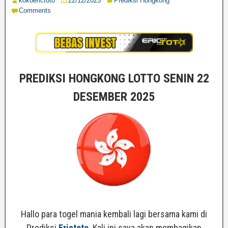
kokoerictoto
22/12/2025
Prediksi Hongkong
Comments
PREDIKSI HONGKONG LOTTO SENIN 22
DESEMBER 2025
Hallo para togel mania kembali lagi bersama kami di
Prediksi
Erictoto
. Kali ini saya akan membagikan