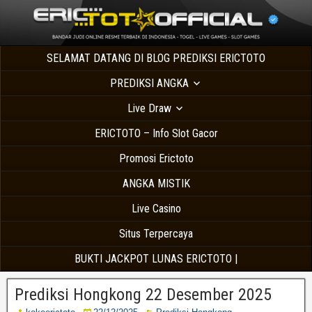
SELAMAT DATANG DI BLOG PREDIKSI ERICTOTO
PREDIKSI ANGKA
Live Draw
ERICTOTO – Info Slot Gacor
Promosi Erictoto
ANGKA MISTIK
Live Casino
Situs Terpercaya
BUKTI JACKPOT LUNAS ERICTOTO |
Prediksi Hongkong 22 Desember 2025