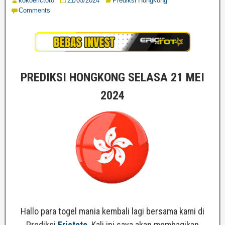
kokoerictoto
21/05/2024
Prediksi Hongkong
Comments
PREDIKSI HONGKONG SELASA 21 MEI
2024
Hallo para togel mania kembali lagi bersama kami di
Prediksi
Erictoto
. Kali ini saya akan membagikan