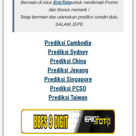
Bermain di situs
EricToto
untuk menikmati Promo
dan Bonus menarik !
Tetap bermain dan utamakan prediksi sendiri dulu.
SALAM JEPE
Prediksi Cambodia
Prediksi Sydney
Prediksi China
Prediksi Jepang
Prediksi Singapore
Prediksi PCSO
Prediksi Taiwan