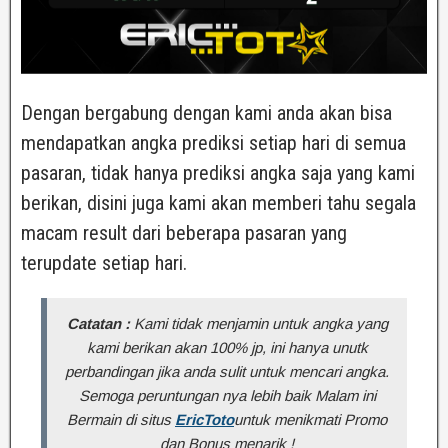
Dengan bergabung dengan kami anda akan bisa
mendapatkan angka prediksi setiap hari di semua
pasaran, tidak hanya prediksi angka saja yang kami
berikan, disini juga kami akan memberi tahu segala
macam result dari beberapa pasaran yang
terupdate setiap hari.
Catatan :
Kami tidak menjamin untuk angka yang
kami berikan akan 100% jp, ini hanya unutk
perbandingan jika anda sulit untuk mencari angka.
Semoga peruntungan nya lebih baik Malam ini
Bermain di situs
EricToto
untuk menikmati Promo
dan Bonus menarik !