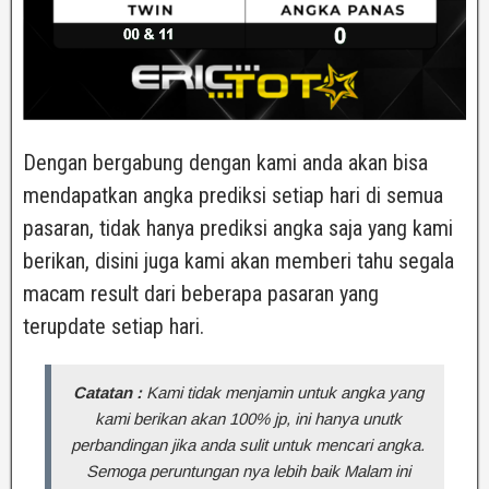
Dengan bergabung dengan kami anda akan bisa
mendapatkan angka prediksi setiap hari di semua
pasaran, tidak hanya prediksi angka saja yang kami
berikan, disini juga kami akan memberi tahu segala
macam result dari beberapa pasaran yang
terupdate setiap hari.
Catatan :
Kami tidak menjamin untuk angka yang
kami berikan akan 100% jp, ini hanya unutk
perbandingan jika anda sulit untuk mencari angka.
Semoga peruntungan nya lebih baik Malam ini