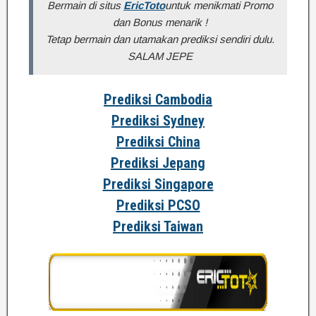
Bermain di situs
EricToto
untuk menikmati Promo
dan Bonus menarik !
Tetap bermain dan utamakan prediksi sendiri dulu.
SALAM JEPE
Prediksi Cambodia
Prediksi Sydney
Prediksi China
Prediksi Jepang
Prediksi Singapore
Prediksi PCSO
Prediksi Taiwan