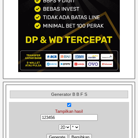
Generator B B F S
Tampilkan hasil