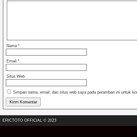
Nama
*
Email
*
Situs Web
Simpan nama, email, dan situs web saya pada peramban ini untuk ko
ERICTOTO OFFICIAL © 2023