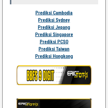
Prediksi Cambodia
Prediksi Sydney
Prediksi Jepang
Prediksi Singapore
Prediksi PCSO
Prediksi Taiwan
Prediksi Hongkong