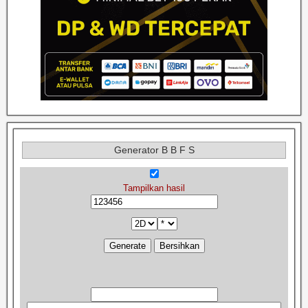
Generator B B F S
Tampilkan hasil