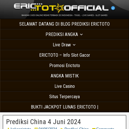
SELAMAT DATANG DI BLOG PREDIKSI ERICTOTO
PREDIKSI ANGKA
Live Draw
ERICTOTO – Info Slot Gacor
Promosi Erictoto
ANGKA MISTIK
Live Casino
Situs Terpercaya
BUKTI JACKPOT LUNAS ERICTOTO |
Prediksi China 4 Juni 2024