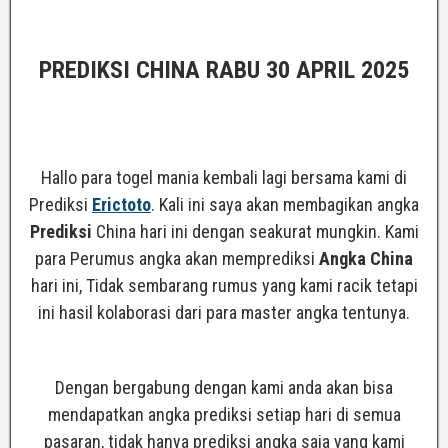
PREDIKSI CHINA RABU 30 APRIL
2025
Hallo para togel mania kembali lagi bersama kami di
Prediksi
Erictoto
. Kali ini saya akan membagikan angka
Prediksi
China hari ini dengan seakurat mungkin. Kami
para Perumus angka akan memprediksi
Angka China
hari ini, Tidak sembarang rumus yang kami racik tetapi
ini hasil kolaborasi dari para master angka tentunya.
Dengan bergabung dengan kami anda akan bisa
mendapatkan angka prediksi setiap hari di semua
pasaran, tidak hanya prediksi angka saja yang kami