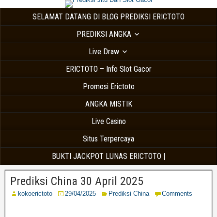
SELAMAT DATANG DI BLOG PREDIKSI ERICTOTO
PREDIKSI ANGKA
Live Draw
ERICTOTO – Info Slot Gacor
Promosi Erictoto
ANGKA MISTIK
Live Casino
Situs Terpercaya
BUKTI JACKPOT LUNAS ERICTOTO |
Prediksi China 30 April 2025
kokoerictoto
29/04/2025
Prediksi China
Comments