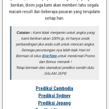
berikan, disini juga kami akan memberi tahu segala
macam result dari beberapa pasaran yang terupdate
setiap hari.
Catatan :
Kami tidak menjamin untuk angka yang
kami berikan akan 100% jp, ini hanya unutk
perbandingan jika anda sulit untuk mencari angka.
Semoga peruntungan nya lebih baik Hari ini
Bermain di situs
EricToto
untuk menikmati Promo
dan Bonus menarik !
Tetap bermain dan utamakan prediksi sendiri dulu.
SALAM JEPE
Prediksi Cambodia
Prediksi Sydney
Prediksi Jepang