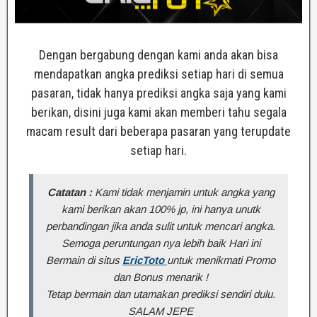
Dengan bergabung dengan kami anda akan bisa
mendapatkan angka prediksi setiap hari di semua
pasaran, tidak hanya prediksi angka saja yang kami
berikan, disini juga kami akan memberi tahu segala
macam result dari beberapa pasaran yang terupdate
setiap hari.
Catatan :
Kami tidak menjamin untuk angka yang
kami berikan akan 100% jp, ini hanya unutk
perbandingan jika anda sulit untuk mencari angka.
Semoga peruntungan nya lebih baik Hari ini
Bermain di situs
EricToto
untuk menikmati Promo
dan Bonus menarik !
Tetap bermain dan utamakan prediksi sendiri dulu.
SALAM JEPE