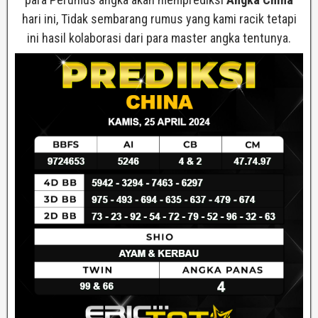
hari ini, Tidak sembarang rumus yang kami racik tetapi
ini hasil kolaborasi dari para master angka tentunya.