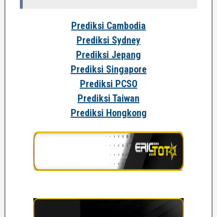
Prediksi Cambodia
Prediksi Sydney
Prediksi Jepang
Prediksi Singapore
Prediksi PCSO
Prediksi Taiwan
Prediksi Hongkong