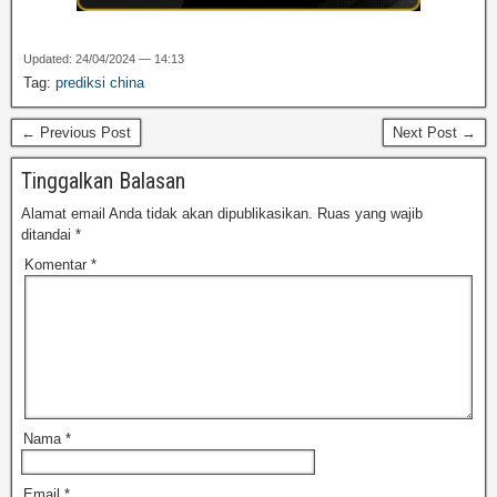
Updated: 24/04/2024 — 14:13
Tag:
prediksi china
← Previous Post
Next Post →
Tinggalkan Balasan
Alamat email Anda tidak akan dipublikasikan.
Ruas yang wajib
ditandai
*
Komentar
*
Nama
*
Email
*