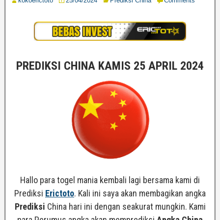
kokoerictoto
25/04/2024
Prediksi China
Comments
PREDIKSI CHINA KAMIS 25 APRIL 2024
Hallo para togel mania kembali lagi bersama kami di
Prediksi
Erictoto
. Kali ini saya akan membagikan angka
Prediksi
China hari ini dengan seakurat mungkin. Kami
para Perumus angka akan memprediksi
Angka China