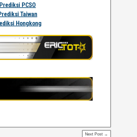
Prediksi PCSO
Prediksi Taiwan
ediksi Hongkong
Next Post →