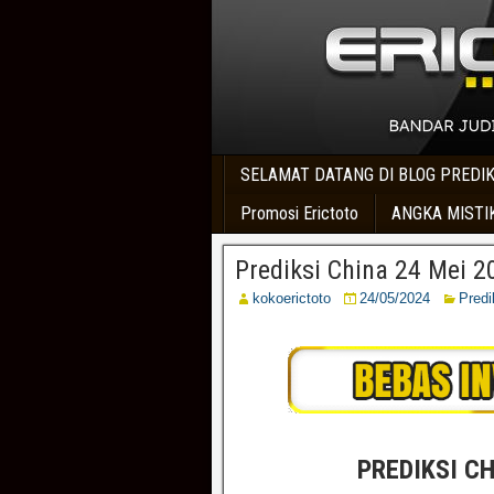
SELAMAT DATANG DI BLOG PREDIK
Promosi Erictoto
ANGKA MISTI
Prediksi China 24 Mei 2
kokoerictoto
24/05/2024
Predi
PREDIKSI C