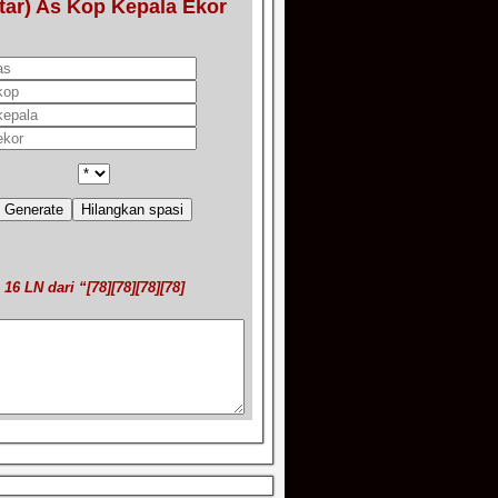
ltar) As Kop Kepala Ekor
16 LN dari “[78][78][78][78]