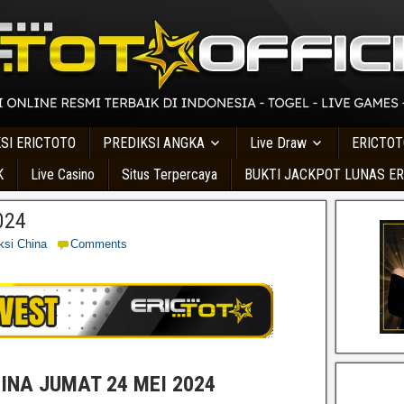
SI ERICTOTO
PREDIKSI ANGKA
Live Draw
ERICTOTO
K
Live Casino
Situs Terpercaya
BUKTI JACKPOT LUNAS ER
024
ksi China
Comments
HINA JUMAT 24 MEI 2024