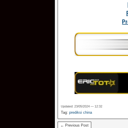
Pr
Updated: 23/05/2024 — 12:32
Tag:
prediksi china
← Previous Post