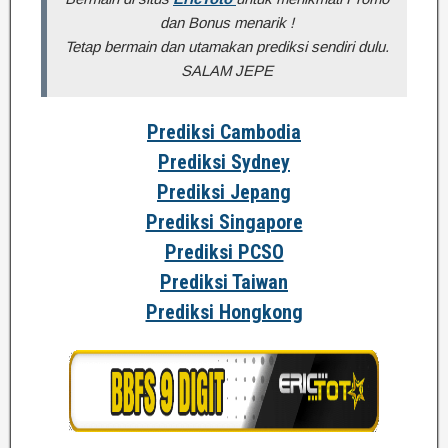
dan Bonus menarik !
Tetap bermain dan utamakan prediksi sendiri dulu.
SALAM JEPE
Prediksi Cambodia
Prediksi Sydney
Prediksi Jepang
Prediksi Singapore
Prediksi PCSO
Prediksi Taiwan
Prediksi Hongkong