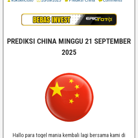
kokoerictoto
20/09/2025
Prediksi China
Comments
PREDIKSI CHINA MINGGU 21 SEPTEMBER
2025
Hallo para togel mania kembali lagi bersama kami di